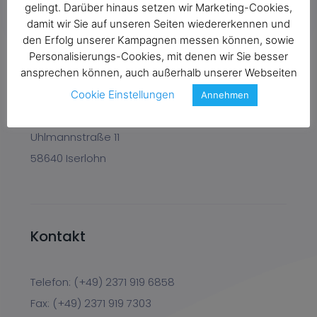
gelingt. Darüber hinaus setzen wir Marketing-Cookies,
damit wir Sie auf unseren Seiten wiedererkennen und
den Erfolg unserer Kampagnen messen können, sowie
Personalisierungs-Cookies, mit denen wir Sie besser
Anschrift
ansprechen können, auch außerhalb unserer Webseiten
Cookie Einstellungen
Annehmen
Probelix GmbH
Uhlmannstraße 11
58640 Iserlohn
Kontakt
Telefon: (+49) 2371 919 6858
Fax: (+49) 2371 919 7303