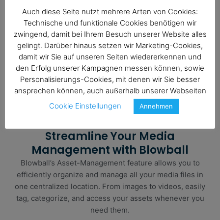
Auch diese Seite nutzt mehrere Arten von Cookies:
Technische und funktionale Cookies benötigen wir
zwingend, damit bei Ihrem Besuch unserer Website alles
gelingt. Darüber hinaus setzen wir Marketing-Cookies,
damit wir Sie auf unseren Seiten wiedererkennen und
den Erfolg unserer Kampagnen messen können, sowie
Personalisierungs-Cookies, mit denen wir Sie besser
ansprechen können, auch außerhalb unserer Webseiten
Cookie Einstellungen
Annehmen
Streamline Your Media
Management with Blowball
Blowball’s Asset-Management feature allows you to
efficiently organize and manage all your media files in
one centralized location. From images to videos, easily
tag, categorize, and access your assets whenever you
need them.