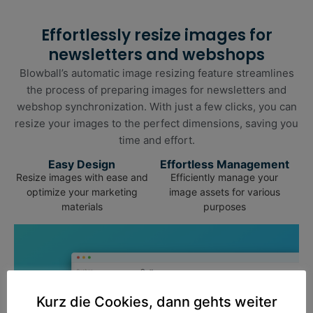
Effortlessly resize images for
newsletters and webshops
Blowball’s automatic image resizing feature streamlines
the process of preparing images for newsletters and
webshop synchronization. With just a few clicks, you can
resize your images to the perfect dimensions, saving you
time and effort.
Easy Design
Effortless Management
Resize images with ease and
Efficiently manage your
optimize your marketing
image assets for various
materials
purposes
Kurz die Cookies, dann gehts weiter